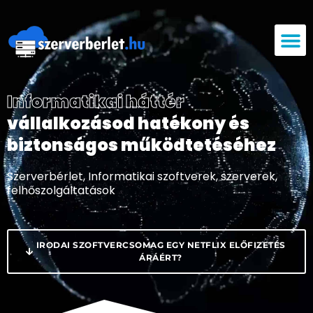
Informatikai háttér
vállalkozásod hatékony és
biztonságos működtetéséhez
Szerverbérlet, Informatikai szoftverek, szerverek,
felhőszolgáltatások
IRODAI SZOFTVERCSOMAG EGY NETFLIX ELŐFIZETÉS
ÁRÁÉRT?