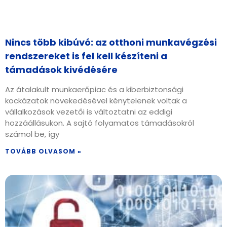
Nincs több kibúvó: az otthoni munkavégzési
rendszereket is fel kell készíteni a
támadások kivédésére
Az átalakult munkaerőpiac és a kiberbiztonsági
kockázatok növekedésével kénytelenek voltak a
vállalkozások vezetői is változtatni az eddigi
hozzáállásukon. A sajtó folyamatos támadásokról
számol be, így
TOVÁBB OLVASOM »