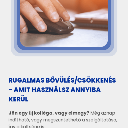
RUGALMAS BŐVÜLÉS/CSÖKKENÉS
– AMIT HASZNÁLSZ ANNYIBA
KERÜL
Jön egy új kolléga, vagy elmegy?
Még aznap
indítható, vagy megszüntethető a szolgáltatása,
így a költsége is.