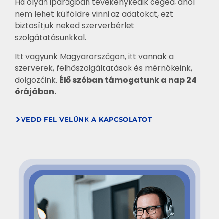
Ha olyan iparágban tevékenykedik céged, ahol
nem lehet külföldre vinni az adatokat, ezt
biztosítjuk neked szerverbérlet
szolgátatásunkkal.
Itt vagyunk Magyarországon, itt vannak a
szerverek, felhőszolgáltatások és mérnökeink,
dolgozóink.
Élő szóban támogatunk a nap 24
órájában.
VEDD FEL VELÜNK A KAPCSOLATOT