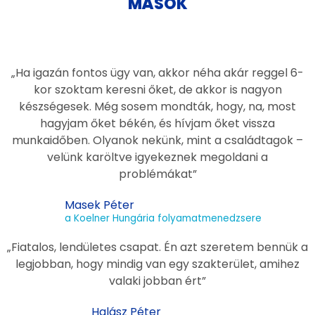
MÁSOK
„Ha igazán fontos ügy van, akkor néha akár reggel 6-
kor szoktam keresni őket, de akkor is nagyon
készségesek. Még sosem mondták, hogy, na, most
hagyjam őket békén, és hívjam őket vissza
munkaidőben. Olyanok nekünk, mint a családtagok –
velünk karöltve igyekeznek megoldani a
problémákat”
Masek Péter
a Koelner Hungária folyamatmenedzsere
„Fiatalos, lendületes csapat. Én azt szeretem bennük a
legjobban, hogy mindig van egy szakterület, amihez
valaki jobban ért”
Halász Péter