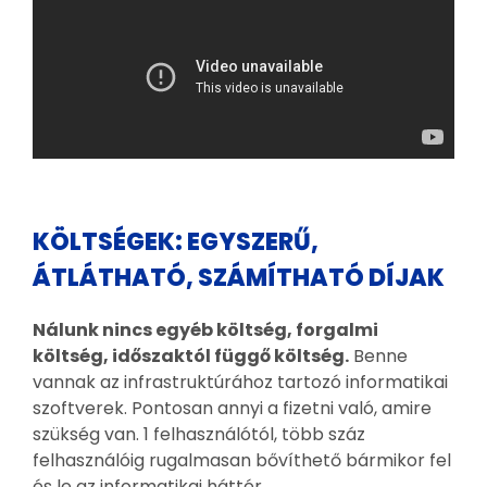
KÖLTSÉGEK: EGYSZERŰ,
ÁTLÁTHATÓ, SZÁMÍTHATÓ DÍJAK
Nálunk nincs egyéb költség, forgalmi
költség, időszaktól függő költség.
Benne
vannak az infrastruktúrához tartozó informatikai
szoftverek. Pontosan annyi a fizetni való, amire
szükség van. 1 felhasználótól, több száz
felhasználóig rugalmasan bővíthető bármikor fel
és le az informatikai háttér.