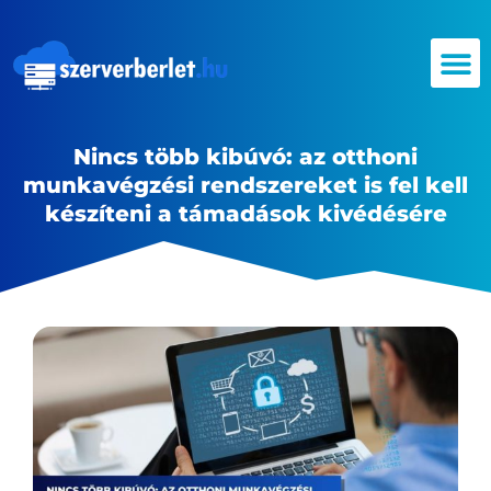
Nincs több kibúvó: az otthoni
munkavégzési rendszereket is fel kell
készíteni a támadások kivédésére