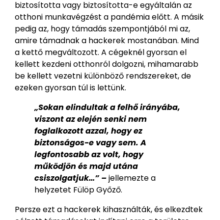
biztosította vagy biztosította-e egyáltalán az
otthoni munkavégzést a pandémia előtt. A másik
pedig az, hogy támadás szempontjából mi az,
amire támadnak a hackerek mostanában. Mind
a kettő megváltozott. A cégeknél gyorsan el
kellett kezdeni otthonról dolgozni, mihamarabb
be kellett vezetni különböző rendszereket, de
ezeken gyorsan túl is lettünk.
„Sokan elindultak a felhő irányába,
viszont az elején senki nem
foglalkozott azzal, hogy ez
biztonságos-e vagy sem. A
legfontosabb az volt, hogy
működjön és majd utána
csiszolgatjuk…” –
jellemezte a
helyzetet Fülöp Győző.
Persze ezt a hackerek kihasználták, és elkezdtek