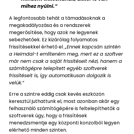
mihez nyúlni.”
A legfontosabb tehát a támadásoknak a
megakadályozása és a rendszerek
megerősítése, hogy azok ne legyenek
sebezhetőek. Ez kizárólag folyamatos
frissítésekkel érhető el.
„Ennek kapcsán szintén
a Heimdal-t említeném meg, mert ez a szoftver
már nem csak a saját frissítéseit nézi, hanem a
számítógépre telepített egyéb szoftverek
frissítéseit is, így automatikusan dolgozik is
velük.”
Erre a szintre eddig csak kevés eszközön
keresztül juthattunk el, most azonban akár egy
felhasználó számítógépére is feltelepíthetők a
szoftverek úgy, hogy a frissítések
menedzsmentje egy központi konzolból legyen
elérhető minden szinten.