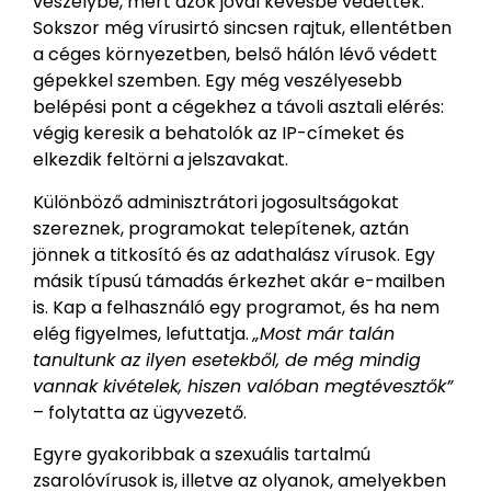
veszélybe, mert azok jóval kevésbé védettek.
Sokszor még vírusirtó sincsen rajtuk, ellentétben
a céges környezetben, belső hálón lévő védett
gépekkel szemben. Egy még veszélyesebb
belépési pont a cégekhez a távoli asztali elérés:
végig keresik a behatolók az IP-címeket és
elkezdik feltörni a jelszavakat.
Különböző adminisztrátori jogosultságokat
szereznek, programokat telepítenek, aztán
jönnek a titkosító és az adathalász vírusok. Egy
másik típusú támadás érkezhet akár e-mailben
is. Kap a felhasználó egy programot, és ha nem
elég figyelmes, lefuttatja.
„Most már talán
tanultunk az ilyen esetekből, de még mindig
vannak kivételek, hiszen valóban megtévesztők”
– folytatta az ügyvezető.
Egyre gyakoribbak a szexuális tartalmú
zsarolóvírusok is, illetve az olyanok, amelyekben