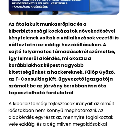
Az átalakult munkaerőpiac és a
kiberbiztonsági kockázatok növekedésével
kénytelenek voltak a vállalkozások vezetői is
változtatni az eddigi hozzáállásukon. A
sajtó folyamatos támadásokról számol be,
így felmerül a kérdés, mi okozza a
korábbiakhoz képest nagyobb
kitettségünket a hackereknek. Fülöp Győző,
az F-Consulting Kft. ügyvezető igazgatója
számolt be az járvány berobbanása óta
tapasztalható fordulatról.
A kiberbiztonsági fejlesztések irányait az elmúlt
időszakban nem könnyű meghatározni. Az
alapkérdés egyrészt az, mennyire foglalkoztak
vele ezidáig, és a cég milyen megoldásokkal