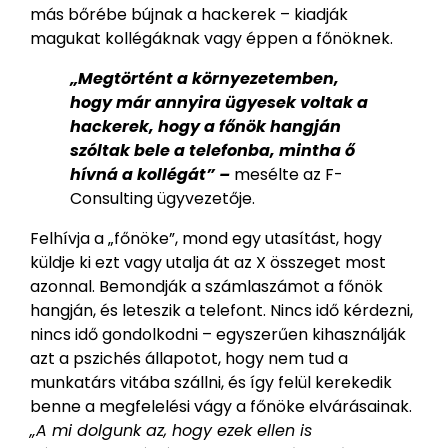
más bőrébe bújnak a hackerek – kiadják
magukat kollégáknak vagy éppen a főnöknek.
„Megtörtént a környezetemben,
hogy már annyira ügyesek voltak a
hackerek, hogy a főnök hangján
szóltak bele a telefonba, mintha ő
hívná a kollégát” –
mesélte az F-
Consulting ügyvezetője.
Felhívja a „főnöke”, mond egy utasítást, hogy
küldje ki ezt vagy utalja át az X összeget most
azonnal. Bemondják a számlaszámot a főnök
hangján, és leteszik a telefont. Nincs idő kérdezni,
nincs idő gondolkodni – egyszerűen kihasználják
azt a pszichés állapotot, hogy nem tud a
munkatárs vitába szállni, és így felül kerekedik
benne a megfelelési vágy a főnöke elvárásainak.
„A mi dolgunk az, hogy ezek ellen is