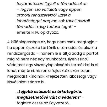
folyamatosan figyeli a támadásokat
– legyen szó vállalati vagy éppen
otthoni rendszerekről
.
Ezzel a
lehetőséggel nagyon sok távoli asztali
támadást meg tudunk fogni.
” –
emelte ki Fülöp Győző.
A különlegessége az, hogy nem csak megfogja –
ha éppen éjszaka történik a támadás és alszik a
rendszergazda –, hanem le is tiltja addig a portot,
míg rá nem néz egy munkatárs. Ilyen szintű
védelmet egy viszonylag olcsóbb termékkel is el
lehet már érni, hiszen a fejlesztők számtalan
megoldást kínálnak kifejezetten lakossági, vagy
kisvállalati szintre is.
„Lejjebb csúszott az árkategória,
megfizethetővé vált a védelem”
–
foglalta össze az ügyvezető.