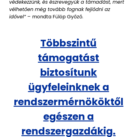
védekezzünk, és észrevegyük a támadást, mert
vélhetően még tovább fognak fejlődni az
idővel” –
mondta Fülöp Győző.
Többszintű
támogatást
biztosítunk
ügyfeleinknek a
rendszermérnököktől
egészen a
rendszergazdákig.