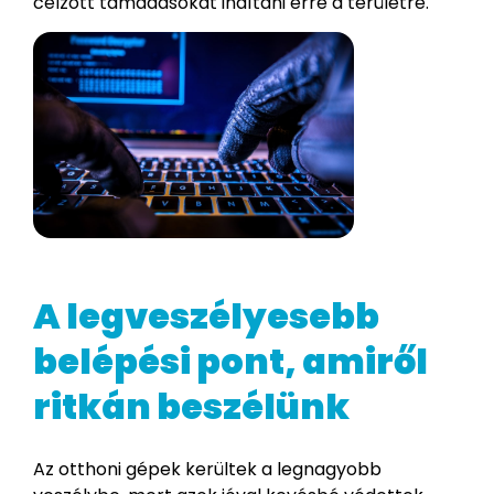
célzott támadásokat indítani erre a területre.
A legveszélyesebb
belépési pont, amiről
ritkán beszélünk
Az otthoni gépek kerültek a legnagyobb