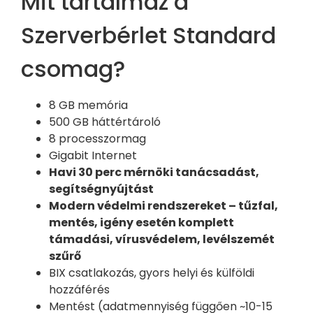
Mit tartalmaz a
Szerverbérlet Standard
csomag?
8 GB memória
500 GB háttértároló
8 processzormag
Gigabit Internet
Havi 30 perc mérnöki tanácsadást,
segítségnyújtást
Modern védelmi rendszereket – tűzfal,
mentés, igény esetén komplett
támadási, vírusvédelem, levélszemét
szűrő
BIX csatlakozás, gyors helyi és külföldi
hozzáférés
Mentést (adatmennyiség függően ~10-15