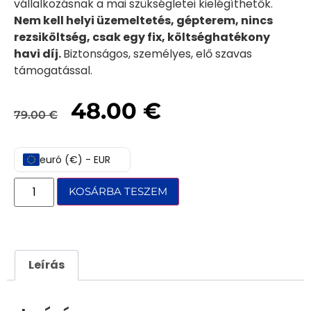
vállalkozásnak a mai szükségletei kielégíthetők.
Nem kell helyi üzemeltetés, gépterem, nincs
rezsiköltség, csak egy fix, költséghatékony
havi díj.
Biztonságos, személyes, elő szavas
támogatással.
48.00
€
79.00
€
euró (€) - EUR
KOSÁRBA TESZEM
Leírás