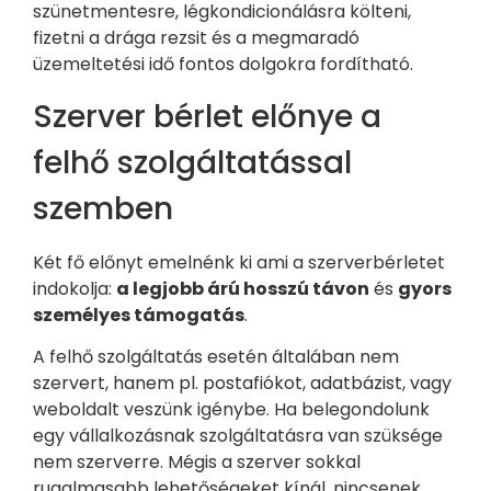
szünetmentesre, légkondicionálásra költeni,
fizetni a drága rezsit és a megmaradó
üzemeltetési idő fontos dolgokra fordítható.
Szerver bérlet előnye a
felhő szolgáltatással
szemben
Két fő előnyt emelnénk ki ami a szerverbérletet
indokolja:
a legjobb árú hosszú távon
és
gyors
személyes támogatás
.
A felhő szolgáltatás esetén általában nem
szervert, hanem pl. postafiókot, adatbázist, vagy
weboldalt veszünk igénybe. Ha belegondolunk
egy vállalkozásnak szolgáltatásra van szüksége
nem szerverre. Mégis a szerver sokkal
rugalmasabb lehetőségeket kínál, nincsenek