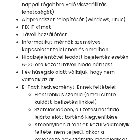
nappal régebbre való visszaállítás
lehetőségét)
Alaprendszer telepítését (Windows, Linux)
FIX IP címet
Távoli hozzáférést
Informatikus mérnök személyes
kapcsolatot telefonon és emailben
Hibabejelentővel leadott bejelentés esetén
8-20 óra közötti távoli hibaelhárítást.
1 év hűségidő alatt vállaljuk, hogy nem
változik az ár.
E-Pack kedvezményt. Ennek feltételei:
Elektronikus számla (email címre
küldött, befizetési linkkel)
Számlák időben, a fizetési határidő
lejárta előtt történő kiegyenlítése
Amennyiben a fentiek közül valamelyik
feltétel nem teljesül, akkor a
következő havi számlán megjelenik az