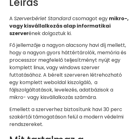
Leírás
A
Szerverbérlet Standard
csomagot egy
mikro-,
vagy kisvállalkozás alap informatikai
szerver
ének dolgoztuk ki.
Fő jellemzője a nagyon alacsony havi díj mellett,
hogy a nagyon gyors háttértárolók, memória és
processzor megfelelő teljesítményt nyújt egy
komplett linux, vagy windows szerver
futtatásához. A bérelt szerveren létrehozható
egy komplett weboldal kiszolgáló, a
fájlszolgáltatások, levelezés, adatbázisok a
mikro- vagy kisvállalkozás számára.
Emellett a szerverhez biztosítunk havi 30 perc
szakértői támogatáson felül a modern védelmi
rendszereket.