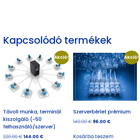
Kapcsolódó termékek
Akció!
Akció!
Távoli munka, terminál
Szerverbérlet prémium
kiszolgáló (~50
140.00
€
96.00
€
felhasználó/szerver)
Kosárba teszem
220.00
€
144.00
€