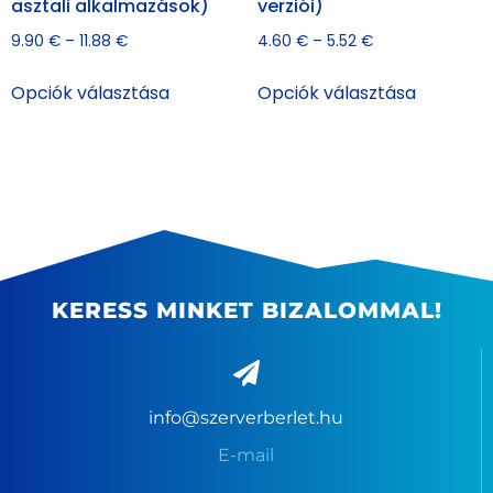
asztali alkalmazások)
verziói)
9.90
€
–
11.88
€
4.60
€
–
5.52
€
Opciók választása
Opciók választása
KERESS MINKET BIZALOMMAL!
info@szerverberlet.hu
E-mail