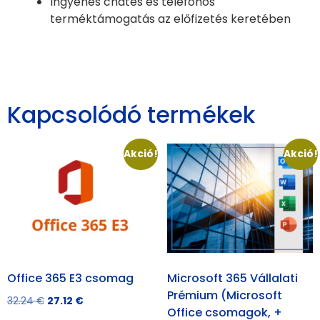
Ingyenes chates és telefonos
terméktámogatás az előfizetés keretében
Kapcsolódó termékek
Akció!
Akció!
Office 365 E3 csomag
Microsoft 365 Vállalati
Prémium (Microsoft
32.24
€
27.12
€
Office csomagok, +