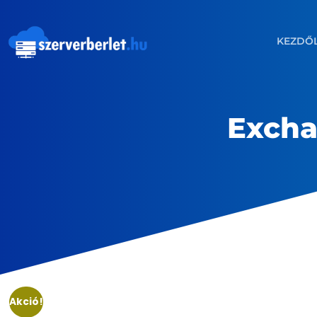
KEZDŐ
Excha
Akció!