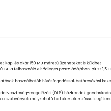
et kap, és akár 150 MB méretű üzeneteket is küldhet
00 GB a felhasználó elsődleges postaládájában, plusz 1,5 T
tatások használhatók hívásfogadással, betárcsázási kezelő
 adatveszteség-megelőzési (DLP) házirendek gondoskodna
zek a szabványok mélyreható tartalomelemzéssel segítenek