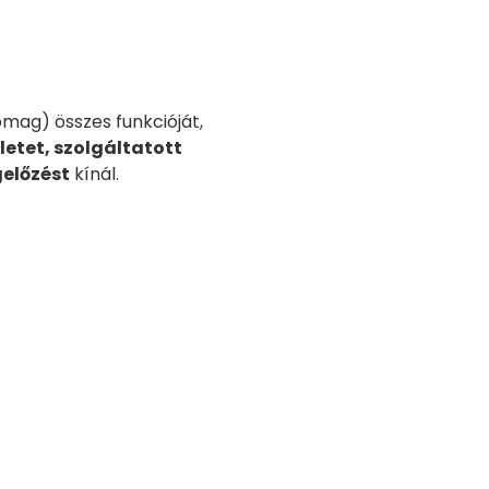
omag) összes funkcióját,
etet, szolgáltatott
előzést
kínál.