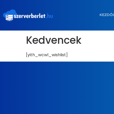
KEZDŐ
Kedvencek
[yith_wcwl_wishlist]